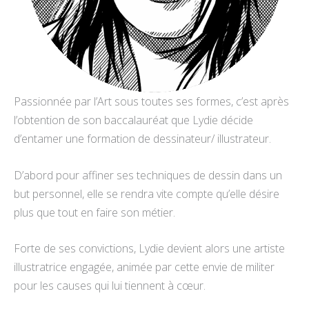
Passionnée par l’Art sous toutes ses formes, c’est après
l’obtention de son baccalauréat que Lydie décide
d’entamer une formation de dessinateur/ illustrateur.
D’abord pour affiner ses techniques de dessin dans un
but personnel, elle se rendra vite compte qu’elle désire
plus que tout en faire son métier.
Forte de ses convictions, Lydie devient alors une artiste
illustratrice engagée, animée par cette envie de militer
pour les causes qui lui tiennent à cœur.