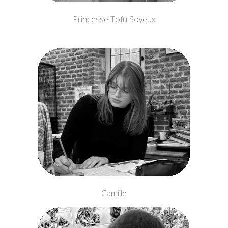
Princesse Tofu Soyeux
Camille