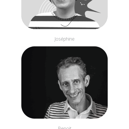
Joséphine
Benoit