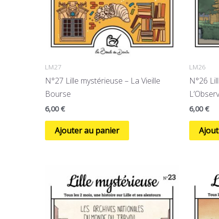
LM27
LM26
N°27 Lille mystérieuse – La Vieille
N°26 Lil
Bourse
L’Observa
6,00
€
6,00
€
Ajouter au panier
Ajout