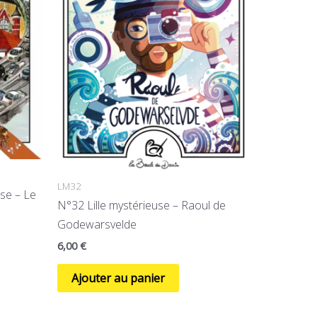
LM32
use – Le
N°32 Lille mystérieuse – Raoul de
Godewarsvelde
6,00
€
Ajouter au panier