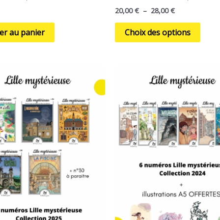
20,00
€
–
28,00
€
er au panier
Choix des options