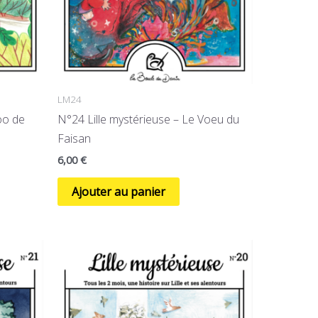
LM24
oo de
N°24 Lille mystérieuse – Le Voeu du
Faisan
6,00
€
Ajouter au panier