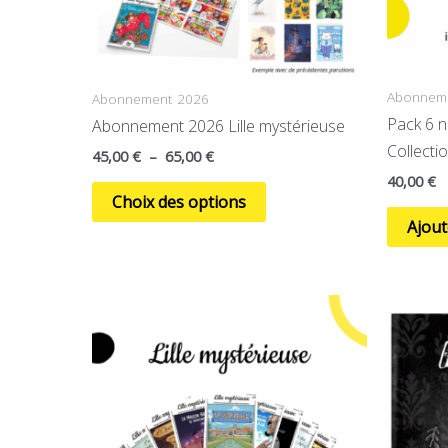
page
du
produit
Abonnem
Abonnement 2026
Pack 6 n
Abonnement 2026 Lille mystérieuse
Collecti
45,00
€
–
65,00
€
40,00
€
Choix des options
Ajout