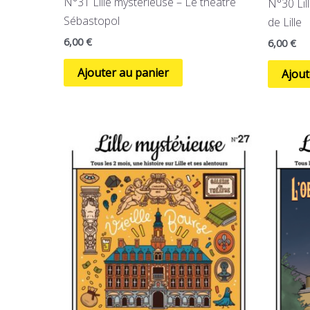
N°31 Lille mystérieuse – Le théâtre
N°30 Lil
Sébastopol
de Lille
6,00
€
6,00
€
Ajouter au panier
Ajout