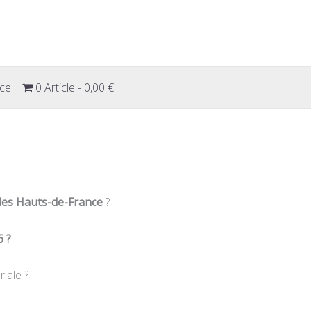
ice
0 Article
0,00 €
des Hauts-de-France
?
6 ?
iale ?