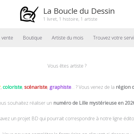
La Boucle du Dessin
1 livret, 1 histoire, 1 artiste
 vente
Boutique
Artiste du mois
Trouvez votre serv
Vous êtes artiste ?
r
,
coloriste
,
scénariste
,
graphiste
… ? Vous venez de la
région 
us souhaitez réaliser un
numéro de Lille mystérieuse en 202
avez un projet BD qui pourrait correspondre à notre ligne éditor